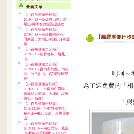
最新文章
【小百岳登頂全紀錄】
2019.4.13～高雄旗山區。旗
尾山-神隊友救援認證成功!
【小百岳登頂全紀錄】
2019.4.13～高雄市阿蓮區、
【貓羅溪健行步
田寮區。大崗山-給我1分鐘登
頂!
【小百岳登頂全紀錄】
2019.3.1～新竹芎林。飛鳳
山-!
【小百岳登頂全紀錄】
2019.1.1～台南市楠西、南化
呵呵～
區。竹子尖山-山頂視野展望
佳!
為了這免費的「相
【小百岳登頂全紀錄】
2018.12.31～台南市白河區、
嘉義縣大埔鄉。大棟山-台南
市第一高峰!
「與
【小百岳登頂全紀錄】
2018.12.29～台中市和平區。
稍來山─楓紅步道、遠眺鳶嘴
山!
【小百岳登頂全紀錄】
2018.12.16～南投鹿谷。鳳凰
山-我的老天鵝啊!走了8.5小