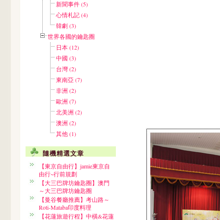
新聞事件 (5)
心情札記 (4)
韓劇 (3)
世界各國的鑰匙圈
日本 (12)
中國 (3)
台灣 (2)
東南亞 (7)
非洲 (2)
歐洲 (7)
北美洲 (2)
澳洲 (2)
其他 (1)
隨機精選文章
【東京自由行】jamie東京自
由行~行前規劃
【大三巴牌坊鑰匙圈】澳門
～大三巴牌坊鑰匙圈
【曼谷餐廳推薦】考山路～
Roti-Mataba印度料理
【花蓮旅遊行程】中橫&花蓮