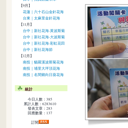
【9月】
花蓮｜六十石山金針花海
台東｜太麻里金針花海
【11月】
台中｜新社花海-黃波斯菊
台中｜新社花海-大波斯菊
台中｜新社花海-彩虹花田
台中｜新社花海節
【12月】
南投｜貓羅溪波斯菊花海
南投｜埔里大坪頂花海
南投｜名間鄉向日葵花海
統計
今日人數：385
累計人數：6283610
發表文章：283
回應數量：137
訂閱