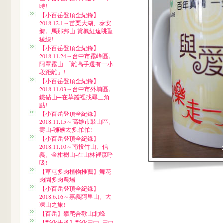
時!
【小百岳登頂全紀錄】
2018.12.1～苗栗大湖、泰安
鄉。馬那邦山-賞楓紅遠眺聖
稜線!
【小百岳登頂全紀錄】
2018.11.24～台中市霧峰區。
阿罩霧山-「離高手還有一小
段距離」!
【小百岳登頂全紀錄】
2018.11.03～台中市外埔區。
鐵砧山─在草叢裡找尋三角
點!
【小百岳登頂全紀錄】
2018.11.15～高雄市鼓山區。
壽山-獼猴太多,怕怕!
【小百岳登頂全紀錄】
2018.11.10～南投竹山、信
義。金柑樹山-在山林裡森呼
吸!
【草屯多肉植物推薦】舞花
肉園多肉農場
【小百岳登頂全紀錄】
2018.6.16～嘉義阿里山。大
凍山之旅!
【百岳】攀爬合歡山北峰
【彰化步道】彰化田中~田中