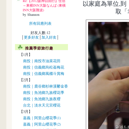
Re:【2012阪神自由行】住宿
以家庭為單位,到
～東横INN大阪なんば (東橫
取「
INN大阪難波)
by Shannon
所有回應列表
好友人數:12
│
更多好友
│
加入好友
│
推薦季節旅行趣
【1月】
南投｜南投市油菜花田
南投｜信義鄉烏松崙梅花
南投｜信義鄉風櫃斗賞梅
【2月】
南投｜鹿谷鄉杉林溪鬱金香
南投｜魚池鄉九族櫻花季
南投｜魚池鄉九族夜櫻
台北｜淡水天元宮櫻花
【3月】
嘉義｜阿里山櫻花季(1)
嘉義｜阿里山櫻花季(2)