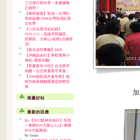
三日遊行程分享～來趟緩慢
之旅吧！
【南投旅遊】魚池～台灣紅
茶的故鄉-2008台灣魚池紅茶
文化季
【小百岳登頂全紀錄】
2019.4.13～高雄市阿蓮區、
田寮區。大崗山-給我1分鐘登
頂!
【曼谷必吃餐廳】MIX
【沖繩自由行】單軌電車小
祿站~通堂拉麵!
【寧夏夜市小吃】台北夜市
地圖～台北寧夏夜市美食
【2008南投花卉嘉年華】南
投市綠美橋貓羅溪堤防畔花
海
加
推薦好站
最新的回應
Re:【2012阪神自由行】住宿
～東横INN大阪なんば (東橫
INN大阪難波)
by Grace