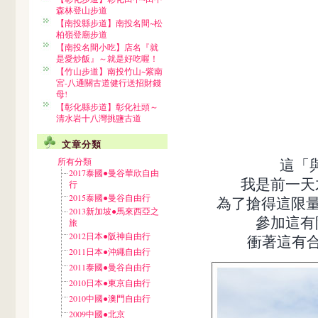
森林登山步道
【南投縣步道】南投名間~松
柏嶺登廟步道
【南投名間小吃】店名『就
是愛炒飯』～就是好吃喔！
【竹山步道】南投竹山~紫南
宮-八通關古道健行送招財錢
母!
【彰化縣步道】彰化社頭～
清水岩十八灣挑鹽古道
文章分類
這「
所有分類
2017泰國●曼谷華欣自由
我是前一天
行
2015泰國●曼谷自由行
為了搶得這限量
2013新加坡●馬來西亞之
參加這有
旅
2012日本●阪神自由行
衝著這有合
2011日本●沖繩自由行
2011泰國●曼谷自由行
2010日本●東京自由行
2010中國●澳門自由行
2009中國●北京