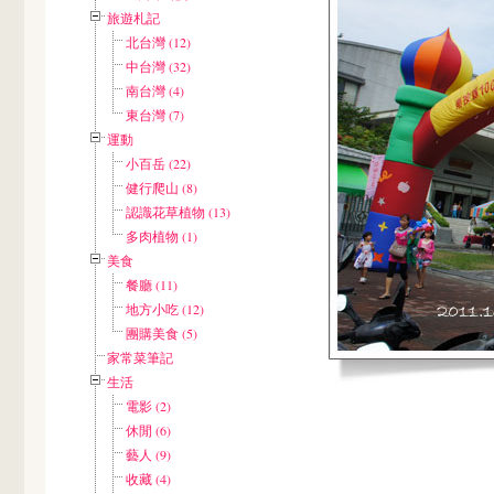
旅遊札記
北台灣 (12)
中台灣 (32)
南台灣 (4)
東台灣 (7)
運動
小百岳 (22)
健行爬山 (8)
認識花草植物 (13)
多肉植物 (1)
美食
餐廳 (11)
地方小吃 (12)
團購美食 (5)
家常菜筆記
生活
電影 (2)
休閒 (6)
藝人 (9)
收藏 (4)