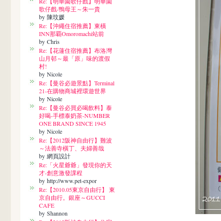
Re:【明華園歌仔戲】明華園
歌仔戲-鴨母王～朱一貴
by 陳玟媛
Re:【沖繩住宿推薦】東橫
INN那覇Omoromachi站前
by Chris
Re:【花蓮住宿推薦】布洛灣
山月邨～最「原」味的渡假
村!
by Nicole
Re:【曼谷必遊景點】Terminal
21-在購物商城裡環遊世界
by Nicole
Re:【曼谷必買必喝飲料】泰
好喝-手標泰奶茶-NUMBER
ONE BRAND SINCE 1945
by Nicole
Re:【2012阪神自由行】難波
～法善寺橫丁、夫婦善哉
by 網頁設計
Re:「火星爺爺」發現你的天
才-創意激發課程
by http://www.pet-expor
Re:【2010.05東京自由行】 東
京自由行。銀座～GUCCI
CAFE
by Shannon