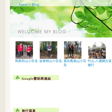
Jamie's Blog
馬那邦山小百岳
金柑樹山小百岳
鹿谷鳳凰山小百
竹山-八通關古道
岳
健行
Google贊助商連結
旅行寫真