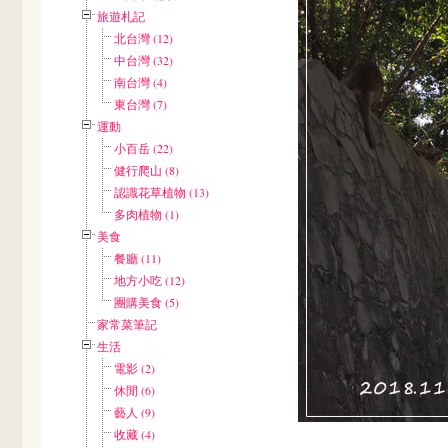
旅遊札記
北台灣 (12)
中台灣 (32)
南台灣 (4)
東台灣 (7)
運動
小百岳 (22)
健行爬山 (8)
認識花草植物 (13)
多肉植物 (1)
美食
餐廳 (11)
地方小吃 (12)
團購美食 (5)
家常菜筆記
生活
電影 (2)
休閒 (6)
藝人 (9)
收藏 (4)