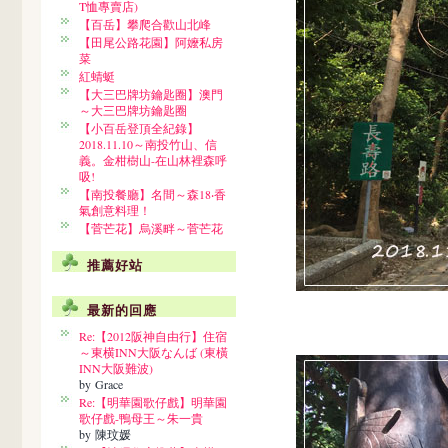
T恤專賣店)
【百岳】攀爬合歡山北峰
【田尾公路花園】阿嬤私房
菜
紅蜻蜓
【大三巴牌坊鑰匙圈】澳門
～大三巴牌坊鑰匙圈
【小百岳登頂全紀錄】
2018.11.10～南投竹山、信
義。金柑樹山-在山林裡森呼
吸!
【南投餐廳】名間～森18‧香
氣創意料理！
【菅芒花】烏溪畔～菅芒花
推薦好站
最新的回應
Re:【2012阪神自由行】住宿
～東横INN大阪なんば (東橫
INN大阪難波)
by Grace
Re:【明華園歌仔戲】明華園
歌仔戲-鴨母王～朱一貴
by 陳玟媛