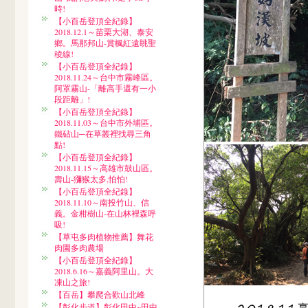
時!
【小百岳登頂全紀錄】
2018.12.1～苗栗大湖、泰安
鄉。馬那邦山-賞楓紅遠眺聖
稜線!
【小百岳登頂全紀錄】
2018.11.24～台中市霧峰區。
阿罩霧山-「離高手還有一小
段距離」!
【小百岳登頂全紀錄】
2018.11.03～台中市外埔區。
鐵砧山─在草叢裡找尋三角
點!
【小百岳登頂全紀錄】
2018.11.15～高雄市鼓山區。
壽山-獼猴太多,怕怕!
【小百岳登頂全紀錄】
2018.11.10～南投竹山、信
義。金柑樹山-在山林裡森呼
吸!
【草屯多肉植物推薦】舞花
肉園多肉農場
【小百岳登頂全紀錄】
2018.6.16～嘉義阿里山。大
凍山之旅!
【百岳】攀爬合歡山北峰
【彰化步道】彰化田中~田中