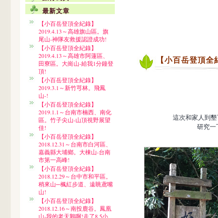
最新文章
【小百岳登頂全紀錄】
2019.4.13～高雄旗山區。旗
尾山-神隊友救援認證成功!
【小百岳登頂全紀錄】
2019.4.13～高雄市阿蓮區、
【小百岳登頂全紀錄
田寮區。大崗山-給我1分鐘登
頂!
【小百岳登頂全紀錄】
2019.3.1～新竹芎林。飛鳳
山-!
【小百岳登頂全紀錄】
2019.1.1～台南市楠西、南化
這次和家人到墾
區。竹子尖山-山頂視野展望
研究一
佳!
【小百岳登頂全紀錄】
2018.12.31～台南市白河區、
嘉義縣大埔鄉。大棟山-台南
市第一高峰!
【小百岳登頂全紀錄】
2018.12.29～台中市和平區。
稍來山─楓紅步道、遠眺鳶嘴
山!
【小百岳登頂全紀錄】
2018.12.16～南投鹿谷。鳳凰
山-我的老天鵝啊!走了8.5小