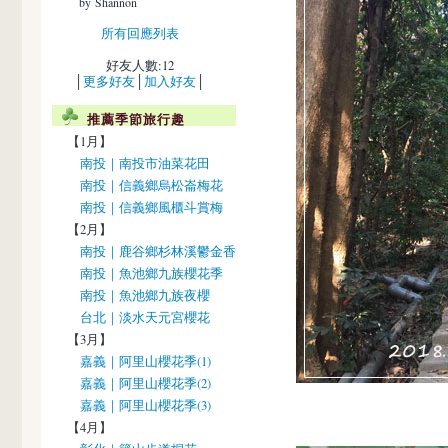
by Shannon
所有回應列表
好友人數:12
│
更多好友
│
加入好友
│
推薦季節旅行趣
【1月】
南投｜南投市油菜花田
南投｜信義鄉烏松崙梅花
南投｜信義鄉風櫃斗賞梅
【2月】
南投｜鹿谷鄉杉林溪鬱金香
南投｜魚池鄉九族櫻花季
南投｜魚池鄉九族夜櫻
台北｜淡水天元宮櫻花
【3月】
嘉義｜阿里山櫻花季(1)
嘉義｜阿里山櫻花季(2)
嘉義｜阿里山櫻花季(3)
【4月】