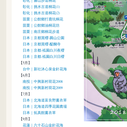
彰化｜籐山步道桐花
彰化｜挑水古道桐花(1)
彰化｜挑水古道桐花(2)
苗栗｜公館鄉打鹿坑桐花
苗栗｜公館鄉油桐花坊
苗栗｜南庄鄉桐花步道
日本｜京都賞櫻-圓山公園
日本｜京都賞櫻-醍醐寺
日本｜京都-袛園白川夜櫻
日本｜京都-袛園白川日櫻
【5月】
台中｜新社沐心泉金針花海
【6月】
南投｜中興新村荷花2008
南投｜中興新村荷花2009
【7月】
日本｜北海道富良野薰衣草
日本｜北海道四季花園農場
日本｜拓真館薰衣草
【9月】
花蓮｜六十石山金針花海