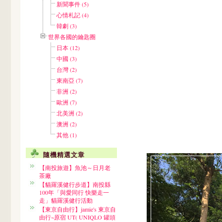
新聞事件 (5)
心情札記 (4)
韓劇 (3)
世界各國的鑰匙圈
日本 (12)
中國 (3)
台灣 (2)
東南亞 (7)
非洲 (2)
歐洲 (7)
北美洲 (2)
澳洲 (2)
其他 (1)
隨機精選文章
【南投旅遊】魚池～日月老
茶廠
【貓羅溪健行步道】南投縣
100年「與愛同行 快樂走一
走」貓羅溪健行活動
【東京自由行】jamie's 東京自
由行~原宿 UT( UNIQLO 罐頭