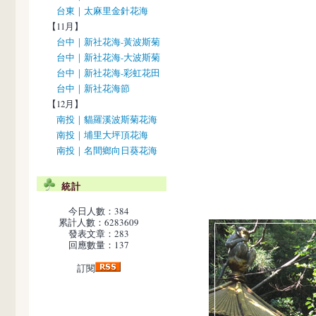
台東｜太麻里金針花海
【11月】
台中｜新社花海-黃波斯菊
台中｜新社花海-大波斯菊
台中｜新社花海-彩虹花田
台中｜新社花海節
【12月】
南投｜貓羅溪波斯菊花海
南投｜埔里大坪頂花海
南投｜名間鄉向日葵花海
統計
今日人數：384
累計人數：6283609
發表文章：283
回應數量：137
訂閱