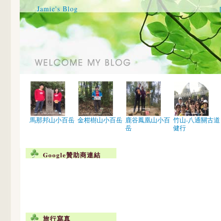
Jamie's Blog
馬那邦山小百岳
金柑樹山小百岳
鹿谷鳳凰山小百
竹山-八通關古道
岳
健行
Google贊助商連結
旅行寫真