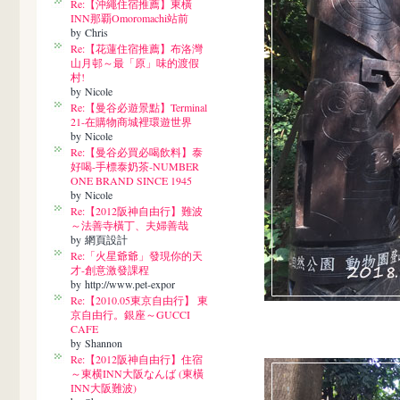
Re:【沖繩住宿推薦】東橫
INN那覇Omoromachi站前
by Chris
Re:【花蓮住宿推薦】布洛灣
山月邨～最「原」味的渡假
村!
by Nicole
Re:【曼谷必遊景點】Terminal
21-在購物商城裡環遊世界
by Nicole
Re:【曼谷必買必喝飲料】泰
好喝-手標泰奶茶-NUMBER
ONE BRAND SINCE 1945
by Nicole
Re:【2012阪神自由行】難波
～法善寺橫丁、夫婦善哉
by 網頁設計
Re:「火星爺爺」發現你的天
才-創意激發課程
by http://www.pet-expor
Re:【2010.05東京自由行】 東
京自由行。銀座～GUCCI
CAFE
by Shannon
Re:【2012阪神自由行】住宿
～東横INN大阪なんば (東橫
INN大阪難波)