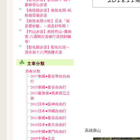
森林登山步道
【南投縣步道】南投名間~松
柏嶺登廟步道
【南投名間小吃】店名『就
是愛炒飯』～就是好吃喔！
【竹山步道】南投竹山~紫南
宮-八通關古道健行送招財錢
母!
【彰化縣步道】彰化社頭～
清水岩十八灣挑鹽古道
文章分類
所有分類
2017泰國●曼谷華欣自由
行
2015泰國●曼谷自由行
2013新加坡●馬來西亞之
旅
2012日本●阪神自由行
2011日本●沖繩自由行
2011泰國●曼谷自由行
2010日本●東京自由行
高雄壽山
2010中國●澳門自由行
2009中國●北京