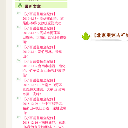
最新文章
【小百岳登頂全紀錄】
2019.4.13～高雄旗山區。旗
尾山-神隊友救援認證成功!
【小百岳登頂全紀錄】
2019.4.13～高雄市阿蓮區、
【北京奧運吉祥
田寮區。大崗山-給我1分鐘登
頂!
【小百岳登頂全紀錄】
2019.3.1～新竹芎林。飛鳳
山-!
【小百岳登頂全紀錄】
2019.1.1～台南市楠西、南化
區。竹子尖山-山頂視野展望
佳!
【小百岳登頂全紀錄】
2018.12.31～台南市白河區、
嘉義縣大埔鄉。大棟山-台南
市第一高峰!
【小百岳登頂全紀錄】
2018.12.29～台中市和平區。
稍來山─楓紅步道、遠眺鳶嘴
山!
【小百岳登頂全紀錄】
2018.12.16～南投鹿谷。鳳凰
山-我的老天鵝啊!走了8.5小