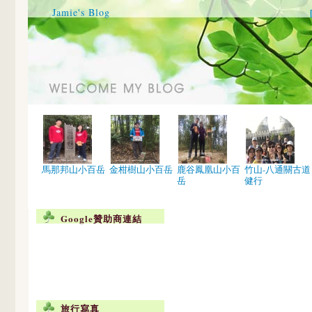
Jamie's Blog
馬那邦山小百岳
金柑樹山小百岳
鹿谷鳳凰山小百
竹山-八通關古道
岳
健行
Google贊助商連結
旅行寫真