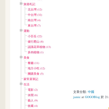
旅遊札記
北台灣 (12)
中台灣 (32)
南台灣 (4)
東台灣 (7)
運動
小百岳 (22)
健行爬山 (8)
認識花草植物 (13)
多肉植物 (1)
美食
餐廳 (11)
地方小吃 (12)
團購美食 (5)
家常菜筆記
生活
電影 (2)
文章分類:
中國
休閒 (6)
jamie
at
GOGOBlog
於 21:
藝人 (9)
收藏 (4)