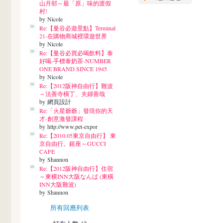
山月邨～最「原」味的渡假
村!
by Nicole
Re:【曼谷必遊景點】Terminal
21-在購物商城裡環遊世界
by Nicole
Re:【曼谷必買必喝飲料】泰
好喝-手標泰奶茶-NUMBER
ONE BRAND SINCE 1945
by Nicole
Re:【2012阪神自由行】難波
～法善寺橫丁、夫婦善哉
by 網頁設計
Re:「火星爺爺」發現你的天
才-創意激發課程
by http://www.pet-expor
Re:【2010.05東京自由行】 東
京自由行。銀座～GUCCI
CAFE
by Shannon
Re:【2012阪神自由行】住宿
～東横INN大阪なんば (東橫
INN大阪難波)
by Shannon
所有回應列表