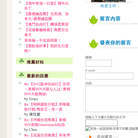
【飛牛牧場一日遊】飛牛白
肉蛋土司
布丁
【麋鹿鑰匙圈】北美洲。加
留言內容
拿大~麋鹿鑰匙圈
【澳門自由行】機場貴賓室
【花蓮餐廳推薦】陶甕百合
春天
黃靖倫～中友簽唱會！
發表你的留言
【棗點做好事】我的生日蛋
糕!!
暱稱:
推薦好站
E-mail:
最新的回應
內容:
Re:【2012阪神自由行】住宿
～東横INN大阪なんば (東橫
INN大阪難波)
by Grace
Re:【明華園歌仔戲】明華園
歌仔戲-鴨母王～朱一貴
by 陳玟媛
請輸入下方圖片所顯示的文字:
Re:【沖繩住宿推薦】東橫
INN那覇Omoromachi站前
(若看不到圖,請點
by Chris
Re:【花蓮住宿推薦】布洛灣