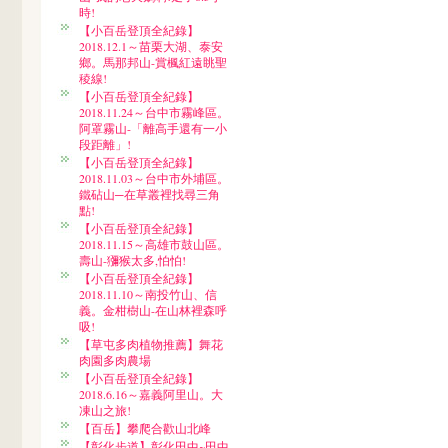
時!
【小百岳登頂全紀錄】
2018.12.1～苗栗大湖、泰安
鄉。馬那邦山-賞楓紅遠眺聖
稜線!
【小百岳登頂全紀錄】
2018.11.24～台中市霧峰區。
阿罩霧山-「離高手還有一小
段距離」!
【小百岳登頂全紀錄】
2018.11.03～台中市外埔區。
鐵砧山─在草叢裡找尋三角
點!
【小百岳登頂全紀錄】
2018.11.15～高雄市鼓山區。
壽山-獼猴太多,怕怕!
【小百岳登頂全紀錄】
2018.11.10～南投竹山、信
義。金柑樹山-在山林裡森呼
吸!
【草屯多肉植物推薦】舞花
肉園多肉農場
【小百岳登頂全紀錄】
2018.6.16～嘉義阿里山。大
凍山之旅!
【百岳】攀爬合歡山北峰
【彰化步道】彰化田中~田中