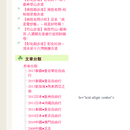
森林登山步道
【南投縣步道】南投名間~松
柏嶺登廟步道
【南投名間小吃】店名『就
是愛炒飯』～就是好吃喔！
【竹山步道】南投竹山~紫南
宮-八通關古道健行送招財錢
母!
【彰化縣步道】彰化社頭～
清水岩十八灣挑鹽古道
文章分類
所有分類
2017泰國●曼谷華欣自由
行
2015泰國●曼谷自由行
2013新加坡●馬來西亞之
旅
2012日本●阪神自由行
le="text-align: center">
2011日本●沖繩自由行
2011泰國●曼谷自由行
2010日本●東京自由行
2010中國●澳門自由行
2009中國●北京