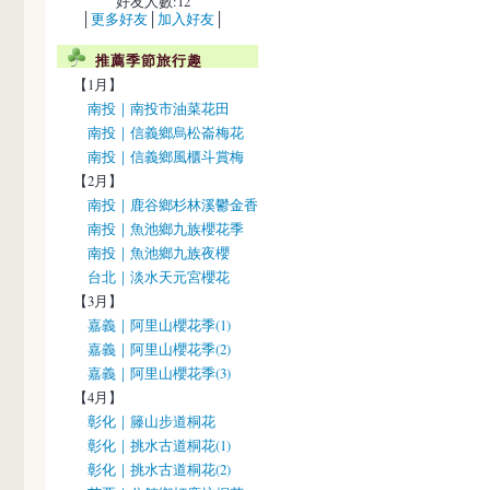
好友人數:12
│
更多好友
│
加入好友
│
推薦季節旅行趣
【1月】
南投｜南投市油菜花田
南投｜信義鄉烏松崙梅花
南投｜信義鄉風櫃斗賞梅
【2月】
南投｜鹿谷鄉杉林溪鬱金香
南投｜魚池鄉九族櫻花季
南投｜魚池鄉九族夜櫻
台北｜淡水天元宮櫻花
【3月】
嘉義｜阿里山櫻花季(1)
嘉義｜阿里山櫻花季(2)
嘉義｜阿里山櫻花季(3)
【4月】
彰化｜籐山步道桐花
彰化｜挑水古道桐花(1)
彰化｜挑水古道桐花(2)