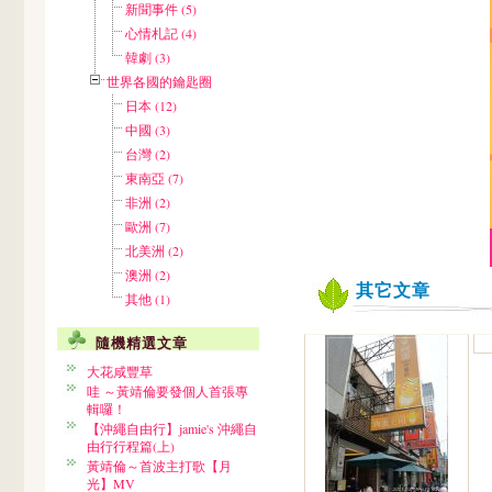
新聞事件 (5)
心情札記 (4)
韓劇 (3)
世界各國的鑰匙圈
日本 (12)
中國 (3)
台灣 (2)
東南亞 (7)
非洲 (2)
歐洲 (7)
北美洲 (2)
澳洲 (2)
其它文章
其他 (1)
隨機精選文章
大花咸豐草
哇 ～黃靖倫要發個人首張專
輯囉！
【沖繩自由行】jamie's 沖繩自
由行行程篇(上)
黃靖倫～首波主打歌【月
光】MV