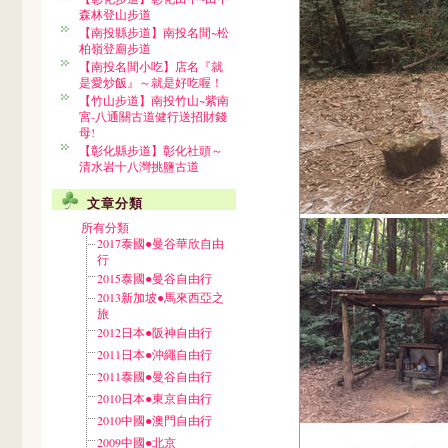
森林登山步道
【南投縣步道】南投名間~松
柏嶺登廟步道
【南投名間小吃】店名『就
是愛炒飯』～就是好吃喔！
【竹山步道】南投竹山~紫南
宮-八通關古道健行送招財錢
母!
【彰化縣步道】彰化社頭～
清水岩十八灣挑鹽古道
文章分類
所有分類
2017泰國●曼谷華欣自由
行
2015泰國●曼谷自由行
2013新加坡●馬來西亞之
旅
2012日本●阪神自由行
2011日本●沖繩自由行
2011泰國●曼谷自由行
2010日本●東京自由行
2010中國●澳門自由行
2009中國●北京