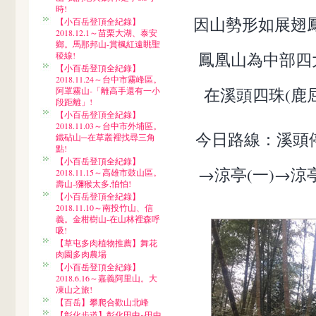
時!
因山勢形如展翅
【小百岳登頂全紀錄】
2018.12.1～苗栗大湖、泰安
鄉。馬那邦山-賞楓紅遠眺聖
鳳凰山為中部四
稜線!
【小百岳登頂全紀錄】
2018.11.24～台中市霧峰區。
在溪頭四珠(鹿
阿罩霧山-「離高手還有一小
段距離」!
【小百岳登頂全紀錄】
2018.11.03～台中市外埔區。
今日路線：溪頭
鐵砧山─在草叢裡找尋三角
點!
【小百岳登頂全紀錄】
→涼亭(一)→
2018.11.15～高雄市鼓山區。
壽山-獼猴太多,怕怕!
【小百岳登頂全紀錄】
2018.11.10～南投竹山、信
義。金柑樹山-在山林裡森呼
吸!
【草屯多肉植物推薦】舞花
肉園多肉農場
【小百岳登頂全紀錄】
2018.6.16～嘉義阿里山。大
凍山之旅!
【百岳】攀爬合歡山北峰
【彰化步道】彰化田中~田中