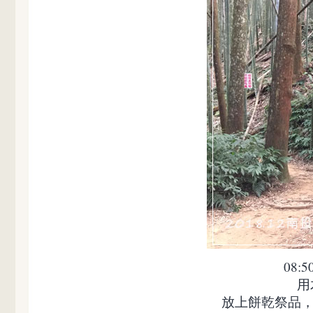
08
用
放上餅乾祭品