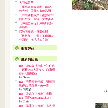
大花咸豐草
【羅馬頭盔鑰匙圈】南歐。
義大利～羅馬頭盔鑰匙圈
【中興新村景點】南投市中
興新村虎山農場～文學步道
【沖繩自由行】沖繩料理～
海葡萄
探訪南投縣中寮鄉生態
【塔塔加一日遊】玉山國家
公園新中橫塔塔加之旅
推薦好站
最新的回應
Re:【2012阪神自由行】住宿
～東横INN大阪なんば (東橫
INN大阪難波)
by Grace
Re:【明華園歌仔戲】明華園
歌仔戲-鴨母王～朱一貴
by 陳玟媛
0
Re:【沖繩住宿推薦】東橫
INN那覇Omoromachi站前
by Chris
Re:【花蓮住宿推薦】布洛灣