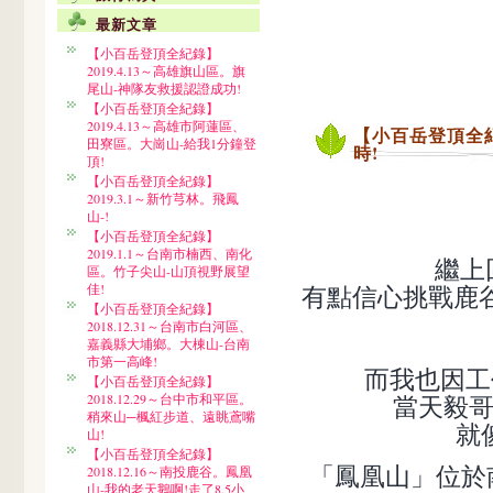
最新文章
【小百岳登頂全紀錄】
2019.4.13～高雄旗山區。旗
尾山-神隊友救援認證成功!
【小百岳登頂全紀錄】
2019.4.13～高雄市阿蓮區、
【小百岳登頂全紀錄
田寮區。大崗山-給我1分鐘登
時!
頂!
【小百岳登頂全紀錄】
2019.3.1～新竹芎林。飛鳳
山-!
【小百岳登頂全紀錄】
2019.1.1～台南市楠西、南化
繼上
區。竹子尖山-山頂視野展望
佳!
有點信心挑戰鹿
【小百岳登頂全紀錄】
2018.12.31～台南市白河區、
嘉義縣大埔鄉。大棟山-台南
市第一高峰!
而我也因工
【小百岳登頂全紀錄】
2018.12.29～台中市和平區。
當天毅哥
稍來山─楓紅步道、遠眺鳶嘴
就
山!
【小百岳登頂全紀錄】
「鳳凰山」位於
2018.12.16～南投鹿谷。鳳凰
山-我的老天鵝啊!走了8.5小