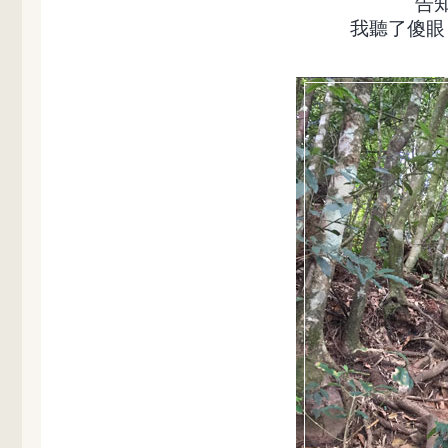
告
我聽了傻眼