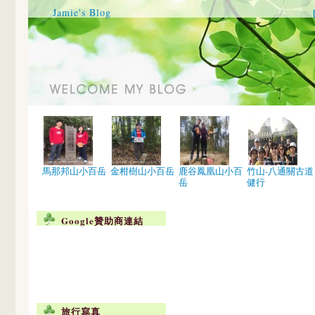
Jamie's Blog
馬那邦山小百岳
金柑樹山小百岳
鹿谷鳳凰山小百
竹山-八通關古道
岳
健行
Google贊助商連結
旅行寫真