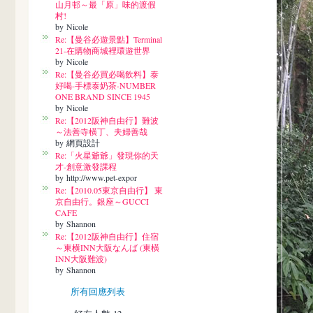
山月邨～最「原」味的渡假
村!
by Nicole
Re:【曼谷必遊景點】Terminal
21-在購物商城裡環遊世界
by Nicole
Re:【曼谷必買必喝飲料】泰
好喝-手標泰奶茶-NUMBER
ONE BRAND SINCE 1945
by Nicole
Re:【2012阪神自由行】難波
～法善寺橫丁、夫婦善哉
by 網頁設計
Re:「火星爺爺」發現你的天
才-創意激發課程
by http://www.pet-expor
Re:【2010.05東京自由行】 東
京自由行。銀座～GUCCI
CAFE
by Shannon
Re:【2012阪神自由行】住宿
～東横INN大阪なんば (東橫
INN大阪難波)
by Shannon
所有回應列表