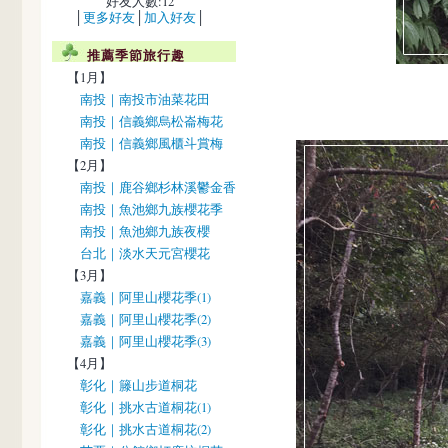
好友人數:12
│
更多好友
│
加入好友
│
推薦季節旅行趣
【1月】
南投｜南投市油菜花田
南投｜信義鄉烏松崙梅花
南投｜信義鄉風櫃斗賞梅
【2月】
南投｜鹿谷鄉杉林溪鬱金香
南投｜魚池鄉九族櫻花季
南投｜魚池鄉九族夜櫻
台北｜淡水天元宮櫻花
【3月】
嘉義｜阿里山櫻花季(1)
嘉義｜阿里山櫻花季(2)
嘉義｜阿里山櫻花季(3)
【4月】
彰化｜籐山步道桐花
彰化｜挑水古道桐花(1)
彰化｜挑水古道桐花(2)