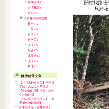
開始找路邊
新聞事件 (5)
心情札記 (4)
只好花
韓劇 (3)
世界各國的鑰匙圈
日本 (12)
中國 (3)
台灣 (2)
東南亞 (7)
非洲 (2)
歐洲 (7)
北美洲 (2)
澳洲 (2)
其他 (1)
隨機精選文章
【2012阪神自由行】本家日
本第一大たこ～章魚燒
【牛鈴鑰匙圈】西歐。瑞士~
牛鈴鑰匙圈
【霜花店：朕的男人】～最
受矚目的韓國電影
家常菜筆記【蕃茄炒蛋】