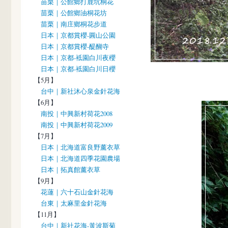
苗栗｜公館鄉打鹿坑桐花
苗栗｜公館鄉油桐花坊
苗栗｜南庄鄉桐花步道
日本｜京都賞櫻-圓山公園
日本｜京都賞櫻-醍醐寺
日本｜京都-袛園白川夜櫻
日本｜京都-袛園白川日櫻
【5月】
台中｜新社沐心泉金針花海
【6月】
南投｜中興新村荷花2008
南投｜中興新村荷花2009
【7月】
日本｜北海道富良野薰衣草
日本｜北海道四季花園農場
日本｜拓真館薰衣草
【9月】
花蓮｜六十石山金針花海
台東｜太麻里金針花海
【11月】
台中｜新社花海-黃波斯菊