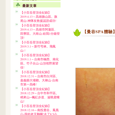
最新文章
【小百岳登頂全紀錄】
2019.4.13～高雄旗山區。旗
尾山-神隊友救援認證成功!
【小百岳登頂全紀錄】
2019.4.13～高雄市阿蓮區、
【曼谷SPA體驗】泰舒
田寮區。大崗山-給我1分鐘登
頂!
【小百岳登頂全紀錄】
2019.3.1～新竹芎林。飛鳳
山-!
【小百岳登頂全紀錄】
2019.1.1～台南市楠西、南化
區。竹子尖山-山頂視野展望
佳!
【小百岳登頂全紀錄】
2018.12.31～台南市白河區、
嘉義縣大埔鄉。大棟山-台南
市第一高峰!
【小百岳登頂全紀錄】
2018.12.29～台中市和平區。
稍來山─楓紅步道、遠眺鳶嘴
山!
【小百岳登頂全紀錄】
2018.12.16～南投鹿谷。鳳凰
山-我的老天鵝啊!走了8.5小