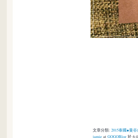
文章分類:
2015泰國●曼
jamie
at
GOGOBlog
於 6: