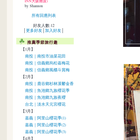
INN大阪難波)
by Shannon
所有回應列表
好友人數:12
│
更多好友
│
加入好友
│
推薦季節旅行趣
【1月】
南投｜南投市油菜花田
南投｜信義鄉烏松崙梅花
南投｜信義鄉風櫃斗賞梅
【2月】
南投｜鹿谷鄉杉林溪鬱金香
南投｜魚池鄉九族櫻花季
南投｜魚池鄉九族夜櫻
台北｜淡水天元宮櫻花
【3月】
嘉義｜阿里山櫻花季(1)
嘉義｜阿里山櫻花季(2)
嘉義｜阿里山櫻花季(3)
【4月】