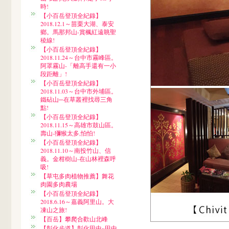
時!
【小百岳登頂全紀錄】
2018.12.1～苗栗大湖、泰安
鄉。馬那邦山-賞楓紅遠眺聖
稜線!
【小百岳登頂全紀錄】
2018.11.24～台中市霧峰區。
阿罩霧山-「離高手還有一小
段距離」!
【小百岳登頂全紀錄】
2018.11.03～台中市外埔區。
鐵砧山─在草叢裡找尋三角
點!
【小百岳登頂全紀錄】
2018.11.15～高雄市鼓山區。
壽山-獼猴太多,怕怕!
【小百岳登頂全紀錄】
2018.11.10～南投竹山、信
義。金柑樹山-在山林裡森呼
吸!
【草屯多肉植物推薦】舞花
肉園多肉農場
【小百岳登頂全紀錄】
2018.6.16～嘉義阿里山。大
凍山之旅!
【百岳】攀爬合歡山北峰
【彰化步道】彰化田中~田中