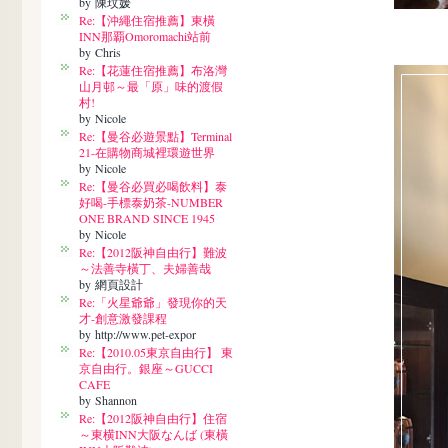
by 陳玟媛
Re:【沖繩住宿推薦】東橫
INN那覇Omoromachi站前
by Chris
Re:【花蓮住宿推薦】布洛灣
山月邨～最「原」味的渡假
村!
by Nicole
Re:【曼谷必遊景點】Terminal
21-在購物商城裡環遊世界
by Nicole
Re:【曼谷必買必喝飲料】泰
好喝-手標泰奶茶-NUMBER
ONE BRAND SINCE 1945
by Nicole
Re:【2012阪神自由行】難波
～法善寺橫丁、夫婦善哉
by 網頁設計
Re:「火星爺爺」發現你的天
才-創意激發課程
by http://www.pet-expor
Re:【2010.05東京自由行】 東
京自由行。銀座～GUCCI
CAFE
by Shannon
Re:【2012阪神自由行】住宿
～東横INN大阪なんば (東橫