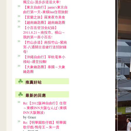
獨立山-漫步步道追火車!
【東京自由行】jamie's東京自
由行第一天~東橫Inn住宿旅館
【宜蘭之旅】羅東夜市美食
【越南鑰匙圈】越南鑰匙圈
【小百岳登頂全紀錄】
2011.8.21～南投市。橫山～
我的第一座小百岳!
【竹山步道】南投竹山~紫南
宮-八通關古道健行送招財錢
母!
【沖繩自由行】單軌電車小
祿站~通堂拉麵!
【大象鑰匙圈】泰國～大象
鑰匙圈
推薦好站
最新的回應
Re:【2012阪神自由行】住宿
～東横INN大阪なんば (東橫
INN大阪難波)
by Grace
Re:【明華園歌仔戲】明華園
歌仔戲-鴨母王～朱一貴