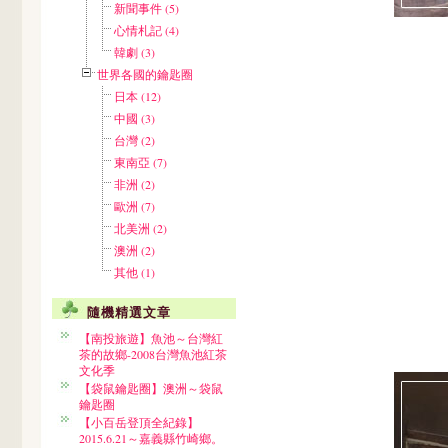
新聞事件 (5)
心情札記 (4)
韓劇 (3)
世界各國的鑰匙圈
日本 (12)
中國 (3)
台灣 (2)
東南亞 (7)
非洲 (2)
歐洲 (7)
北美洲 (2)
澳洲 (2)
其他 (1)
隨機精選文章
【南投旅遊】魚池～台灣紅
茶的故鄉-2008台灣魚池紅茶
文化季
【袋鼠鑰匙圈】澳洲～袋鼠
鑰匙圈
【小百岳登頂全紀錄】
2015.6.21～嘉義縣竹崎鄉。