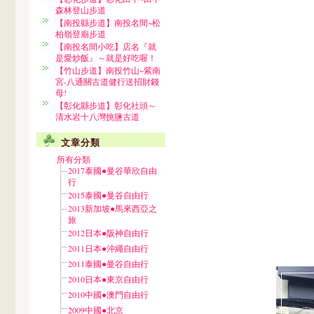
森林登山步道
【南投縣步道】南投名間~松
柏嶺登廟步道
【南投名間小吃】店名『就
是愛炒飯』～就是好吃喔！
【竹山步道】南投竹山~紫南
宮-八通關古道健行送招財錢
母!
【彰化縣步道】彰化社頭～
清水岩十八灣挑鹽古道
文章分類
所有分類
2017泰國●曼谷華欣自由
行
2015泰國●曼谷自由行
2013新加坡●馬來西亞之
旅
2012日本●阪神自由行
2011日本●沖繩自由行
2011泰國●曼谷自由行
2010日本●東京自由行
2010中國●澳門自由行
2009中國●北京