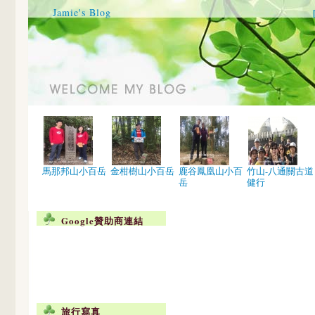
Jamie's Blog
馬那邦山小百岳
金柑樹山小百岳
鹿谷鳳凰山小百
竹山-八通關古道
岳
健行
Google贊助商連結
旅行寫真