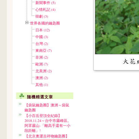
新聞事件 (5)
心情札記 (4)
韓劇 (3)
世界各國的鑰匙圈
日本 (12)
中國 (3)
台灣 (2)
東南亞 (7)
非洲 (2)
歐洲 (7)
北美洲 (2)
澳洲 (2)
其他 (1)
隨機精選文章
【袋鼠鑰匙圈】澳洲～袋鼠
鑰匙圈
【小百岳登頂全紀錄】
2018.11.24～台中市霧峰區。
阿罩霧山-「離高手還有一小
段距離」!
【北京奧運吉祥物鑰匙圈】