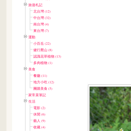
旅遊札記
北台灣 (12)
中台灣 (32)
南台灣 (4)
東台灣 (7)
運動
小百岳 (22)
健行爬山 (8)
認識花草植物 (13)
多肉植物 (1)
美食
餐廳 (11)
地方小吃 (12)
團購美食 (5)
家常菜筆記
生活
電影 (2)
休閒 (6)
藝人 (9)
收藏 (4)