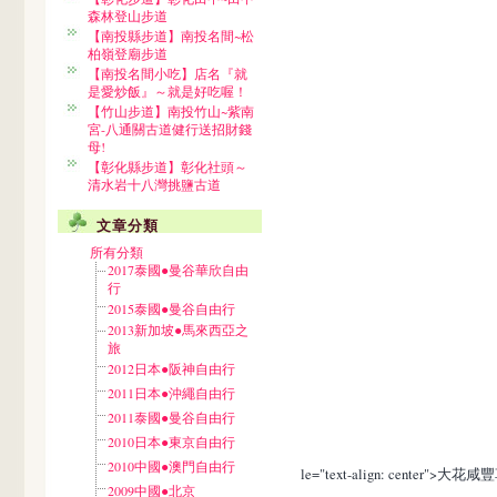
森林登山步道
【南投縣步道】南投名間~松
柏嶺登廟步道
【南投名間小吃】店名『就
是愛炒飯』～就是好吃喔！
【竹山步道】南投竹山~紫南
宮-八通關古道健行送招財錢
母!
【彰化縣步道】彰化社頭～
清水岩十八灣挑鹽古道
文章分類
所有分類
2017泰國●曼谷華欣自由
行
2015泰國●曼谷自由行
2013新加坡●馬來西亞之
旅
2012日本●阪神自由行
2011日本●沖繩自由行
2011泰國●曼谷自由行
2010日本●東京自由行
2010中國●澳門自由行
le="text-align: center">大花咸
2009中國●北京