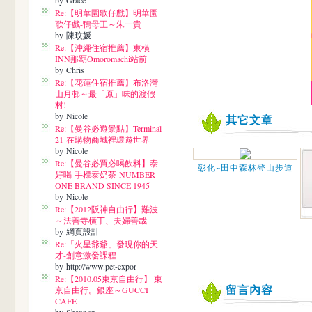
by Grace
Re:【明華園歌仔戲】明華園
歌仔戲-鴨母王～朱一貴
by 陳玟媛
Re:【沖繩住宿推薦】東橫
INN那覇Omoromachi站前
by Chris
Re:【花蓮住宿推薦】布洛灣
山月邨～最「原」味的渡假
村!
by Nicole
其它文章
Re:【曼谷必遊景點】Terminal
21-在購物商城裡環遊世界
by Nicole
Re:【曼谷必買必喝飲料】泰
彰化~田中森林登山步道
好喝-手標泰奶茶-NUMBER
ONE BRAND SINCE 1945
by Nicole
Re:【2012阪神自由行】難波
～法善寺橫丁、夫婦善哉
by 網頁設計
Re:「火星爺爺」發現你的天
才-創意激發課程
by http://www.pet-expor
Re:【2010.05東京自由行】 東
留言內容
京自由行。銀座～GUCCI
CAFE