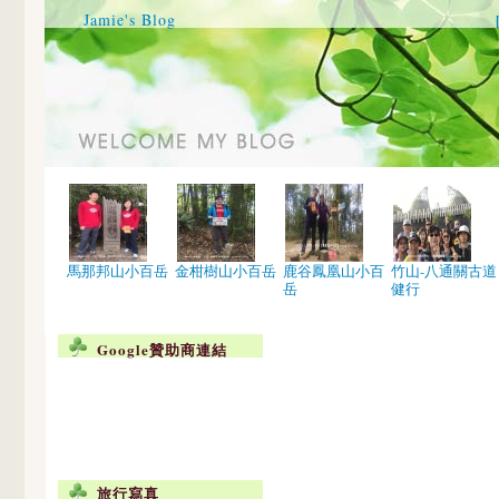
Jamie's Blog
馬那邦山小百岳
金柑樹山小百岳
鹿谷鳳凰山小百
竹山-八通關古道
岳
健行
Google贊助商連結
旅行寫真