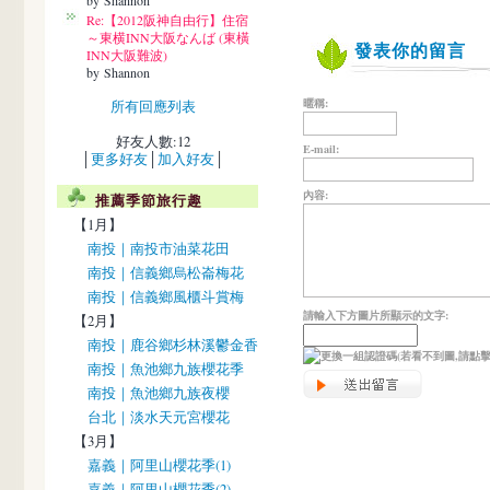
by Shannon
Re:【2012阪神自由行】住宿
～東横INN大阪なんば (東橫
發表你的留言
INN大阪難波)
by Shannon
暱稱:
所有回應列表
好友人數:12
E-mail:
│
更多好友
│
加入好友
│
內容:
推薦季節旅行趣
【1月】
南投｜南投市油菜花田
南投｜信義鄉烏松崙梅花
南投｜信義鄉風櫃斗賞梅
請輸入下方圖片所顯示的文字:
【2月】
南投｜鹿谷鄉杉林溪鬱金香
(若看不到圖,請點
南投｜魚池鄉九族櫻花季
南投｜魚池鄉九族夜櫻
台北｜淡水天元宮櫻花
【3月】
嘉義｜阿里山櫻花季(1)
嘉義｜阿里山櫻花季(2)