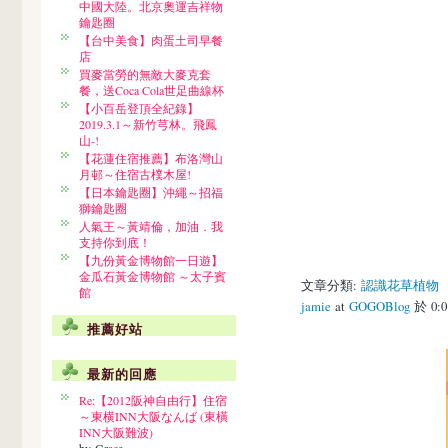
中國大陸。北京奧運吉祥物
鑰匙圈
【台中美食】肉蛋土司早餐
店
買麥當勞的無敵大麥克套
餐，送Coca Cola世足曲線杯
【小百岳登頂全紀錄】
2019.3.1～新竹芎林。飛鳳
山-!
【花蓮住宿推薦】布洛灣山
月邨～住宿古樸木屋!
【日本鑰匙圈】沖繩～招福
獅鑰匙圈
人氣王～黃靖倫，加油．我
支持你到底！
【九份黃金博物館一日遊】
金瓜石黃金博物館 ～太子賓
文章分類:
認識花草植物
館
jamie
at
GOGOBlog
於 0:
推薦好站
最新的回應
Re:【2012阪神自由行】住宿
～東横INN大阪なんば (東橫
INN大阪難波)