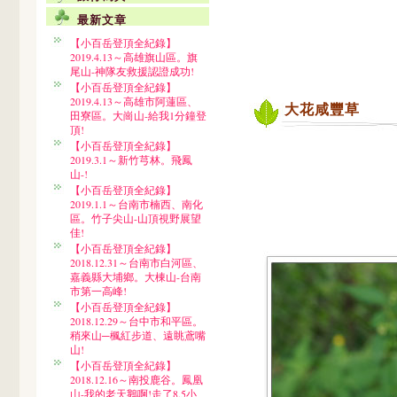
最新文章
【小百岳登頂全紀錄】
2019.4.13～高雄旗山區。旗
尾山-神隊友救援認證成功!
【小百岳登頂全紀錄】
2019.4.13～高雄市阿蓮區、
大花咸豐草
田寮區。大崗山-給我1分鐘登
頂!
【小百岳登頂全紀錄】
2019.3.1～新竹芎林。飛鳳
山-!
【小百岳登頂全紀錄】
2019.1.1～台南市楠西、南化
區。竹子尖山-山頂視野展望
佳!
【小百岳登頂全紀錄】
2018.12.31～台南市白河區、
嘉義縣大埔鄉。大棟山-台南
市第一高峰!
【小百岳登頂全紀錄】
2018.12.29～台中市和平區。
稍來山─楓紅步道、遠眺鳶嘴
山!
【小百岳登頂全紀錄】
2018.12.16～南投鹿谷。鳳凰
山-我的老天鵝啊!走了8.5小