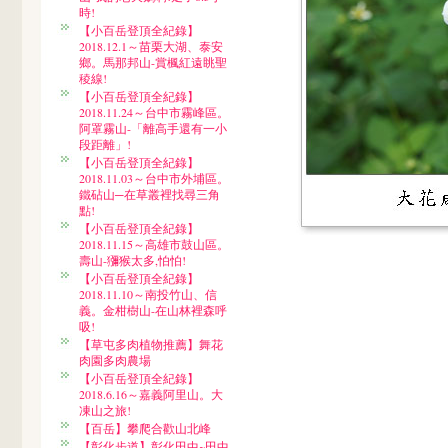
時!
【小百岳登頂全紀錄】
2018.12.1～苗栗大湖、泰安
鄉。馬那邦山-賞楓紅遠眺聖
稜線!
【小百岳登頂全紀錄】
2018.11.24～台中市霧峰區。
阿罩霧山-「離高手還有一小
段距離」!
【小百岳登頂全紀錄】
2018.11.03～台中市外埔區。
鐵砧山─在草叢裡找尋三角
點!
【小百岳登頂全紀錄】
2018.11.15～高雄市鼓山區。
壽山-獼猴太多,怕怕!
【小百岳登頂全紀錄】
2018.11.10～南投竹山、信
義。金柑樹山-在山林裡森呼
吸!
【草屯多肉植物推薦】舞花
肉園多肉農場
【小百岳登頂全紀錄】
2018.6.16～嘉義阿里山。大
凍山之旅!
【百岳】攀爬合歡山北峰
【彰化步道】彰化田中~田中