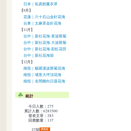
日本｜拓真館薰衣草
【9月】
花蓮｜六十石山金針花海
台東｜太麻里金針花海
【11月】
台中｜新社花海-黃波斯菊
台中｜新社花海-大波斯菊
台中｜新社花海-彩虹花田
台中｜新社花海節
【12月】
南投｜貓羅溪波斯菊花海
南投｜埔里大坪頂花海
南投｜名間鄉向日葵花海
統計
今日人數：275
累計人數：6283500
發表文章：283
回應數量：137
訂閱